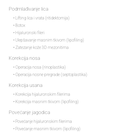
Podmlađivanje lica
• Lifting lica i vrata (ritidektomija)
• Botox
• Hijaluronski fileri
• Ulepšavanje masnim tkivom (lipofiling)
• Zatezanje kože 3D mezonitima
Korekcija nosa
• Operacija nosa (rinoplastika)
• Operacija nosne pregrade (septoplastika)
Korekcija usana
• Korekcija hijaluronskim filerima
• Korekcija masnim tkivom (lipofiling)
Povećanje jagodica
• Povećanje hijaluronskim filerima
• Povećanje masnim tkivom (lipofiling)