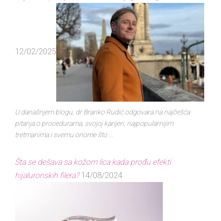
12/02/2025
U današnjem blogu, dr Branko Rudić odgovara na najčešća
pitanja o procedurama, svojoj karijeri, najpopularnijim
tretmanima i svemu onome što ...
Šta se dešava sa kožom lica kada prođu efekti
hijaluronskih filera?
14/08/2024