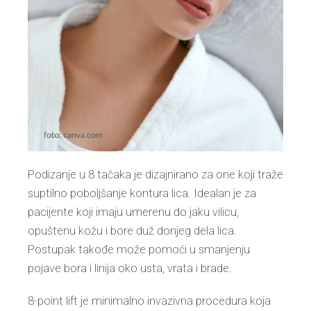
Podizanje u 8 tačaka je dizajnirano za one koji traže
suptilno poboljšanje kontura lica. Idealan je za
pacijente koji imaju umerenu do jaku vilicu,
opuštenu kožu i bore duž donjeg dela lica.
Postupak takođe može pomoći u smanjenju
pojave bora i linija oko usta, vrata i brade.
8-point lift je minimalno invazivna procedura koja