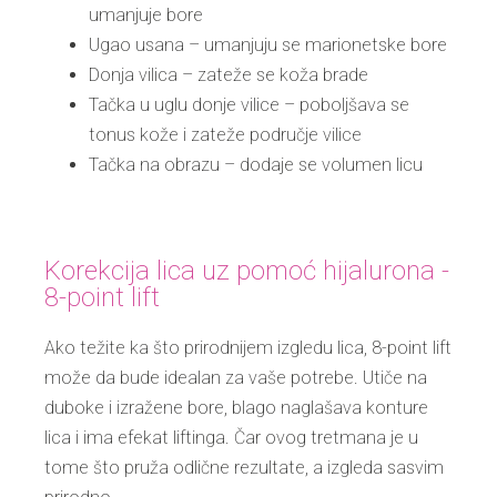
umanjuje bore
Ugao usana – umanjuju se marionetske bore
Donja vilica – zateže se koža brade
Tačka u uglu donje vilice – poboljšava se
tonus kože i zateže područje vilice
Tačka na obrazu – dodaje se volumen licu
Korekcija lica uz pomoć hijalurona -
8-point lift
Ako težite ka što prirodnijem izgledu lica, 8-point lift
može da bude idealan za vaše potrebe. Utiče na
duboke i izražene bore, blago naglašava konture
lica i ima efekat liftinga. Čar ovog tretmana je u
tome što pruža odlične rezultate, a izgleda sasvim