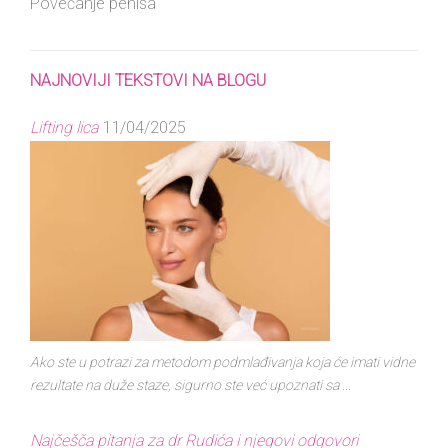
Povećanje penisa
NAJNOVIJI TEKSTOVI NA BLOGU
Lifting lica
11/04/2025
Ako ste u potrazi za metodom podmlađivanja koja će imati vidne
rezultate na duže staze, sigurno ste već upoznati sa ...
Najčešča pitanja za dr Rudića i njegovi odgovori