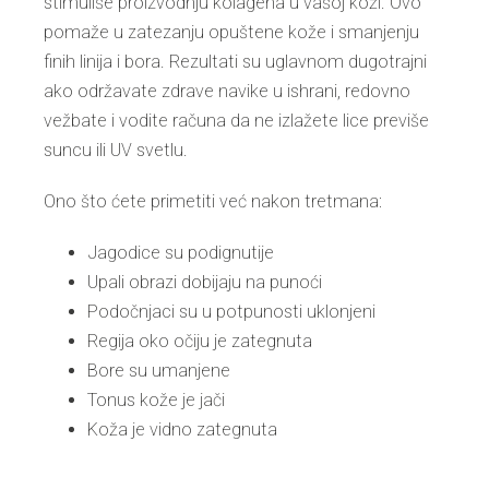
stimuliše proizvodnju kolagena u vašoj koži. Ovo
pomaže u zatezanju opuštene kože i smanjenju
finih linija i bora. Rezultati su uglavnom dugotrajni
ako održavate zdrave navike u ishrani, redovno
vežbate i vodite računa da ne izlažete lice previše
suncu ili UV svetlu.
Ono što ćete primetiti već nakon tretmana:
Jagodice su podignutije
Upali obrazi dobijaju na punoći
Podočnjaci su u potpunosti uklonjeni
Regija oko očiju je zategnuta
Bore su umanjene
Tonus kože je jači
Koža je vidno zategnuta