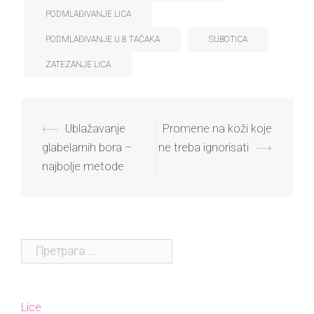
PODMLAĐIVANJE LICA
PODMLAĐIVANJE U 8 TAČAKA
SUBOTICA
ZATEZANJE LICA
⟵
Ublažavanje
Promene na koži koje
glabelarnih bora –
ne treba ignorisati
⟶
najbolje metode
Lice