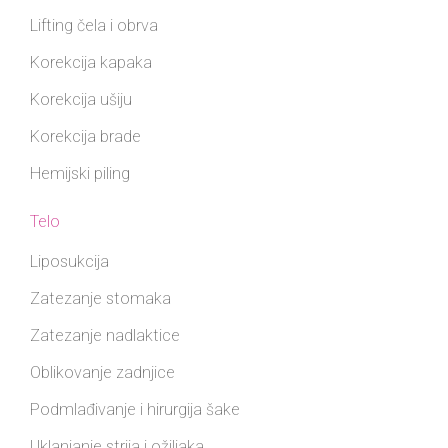
Lifting čela i obrva
Korekcija kapaka
Korekcija ušiju
Korekcija brade
Hemijski piling
Telo
Liposukcija
Zatezanje stomaka
Zatezanje nadlaktice
Oblikovanje zadnjice
Podmlađivanje i hirurgija šake
Uklanjanje strija i ožiljaka