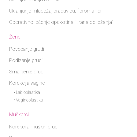
Uklanjanje mladeža, bradavica, fibroma i dr.
Operativno lečenje opekotina i ,,rana od ležanja“
Žene
Povećanje grudi
Podizanje grudi
Smanjenje grudi
Korekcija vagine
• Labioplastika
• Vaginoplastika
Muškarci
Korekcija muških grudi