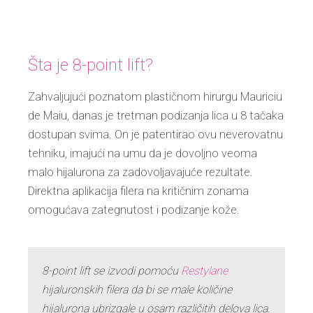
Šta je 8-point lift?
Zahvaljujući poznatom plastičnom hirurgu Mauriciu
de Maiu, danas je tretman podizanja lica u 8 tačaka
dostupan svima. On je patentirao ovu neverovatnu
tehniku, imajući na umu da je dovoljno veoma
malo hijalurona za zadovoljavajuće rezultate.
Direktna aplikacija filera na kritičnim zonama
omogućava zategnutost i podizanje kože.
8-point lift se izvodi pomoću
Restylane
hijaluronskih filera da bi se male količine
hijalurona ubrizgale u osam različitih delova lica.