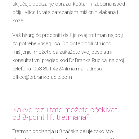
uključuje podizanje obraza, koštanih izbočina ispod
očiju, vilice i vrata zatezanjem mišićnih vlakana i
kože.
Vaš hirurg će proceniti da li je ovaj tretman najbolji
za potrebe vašeg lica. Da biste dobili stručno
mišljenje, možete da zakažete svoj besplatni
konsultativni pregled kod Dr Branka Rudića, na broj
telefona 063 851 4224 ili na mail adresu:
office@drbrankorudic.com
Kakve rezultate možete očekivati
od 8-point lift tretmana?
Tretman podizanja u 8 tačaka deluje tako što