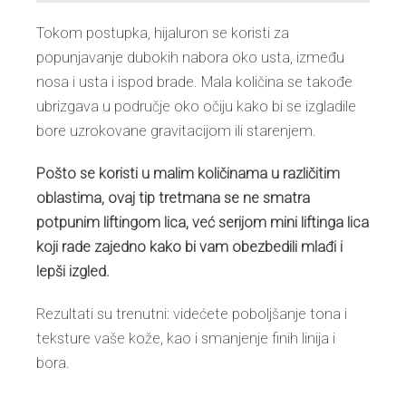
Tokom postupka, hijaluron se koristi za
popunjavanje dubokih nabora oko usta, između
nosa i usta i ispod brade. Mala količina se takođe
ubrizgava u područje oko očiju kako bi se izgladile
bore uzrokovane gravitacijom ili starenjem.
Pošto se koristi u malim količinama u različitim
oblastima, ovaj tip tretmana se ne smatra
potpunim liftingom lica, već serijom mini liftinga lica
koji rade zajedno kako bi vam obezbedili mlađi i
lepši izgled.
Rezultati su trenutni: videćete poboljšanje tona i
teksture vaše kože, kao i smanjenje finih linija i
bora.