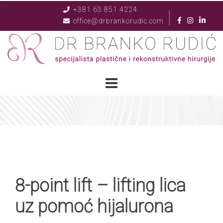
">
+381 63 851 4224
|
office@drbrankorudic.com
8-point lift – lifting lica
uz pomoć hijalurona