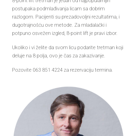
8-point lift tretman je jedan od najpopularnijih
postupaka podmlađivanja licam sa dobrim
razlogom. Pacijenti su prezadovoljni rezultatima, i
dugotrajnošću ove metode. Za mladalački i
potpuno osvežen izgled, 8-point lift je pravi izbor.
Ukoliko i vi želite da svom licu podarite tretman koji
deluje na 8 polja, ovo je čas za zakazivanje.
Pozovite 063 851 4224 za rezervaciju termina.