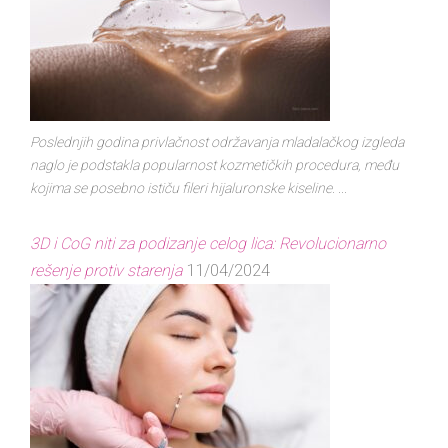
Poslednjih godina privlačnost održavanja mladalačkog izgleda
naglo je podstakla popularnost kozmetičkih procedura, među
kojima se posebno ističu fileri hijaluronske kiseline. ...
3D i CoG niti za podizanje celog lica: Revolucionarno
rešenje protiv starenja
11/04/2024