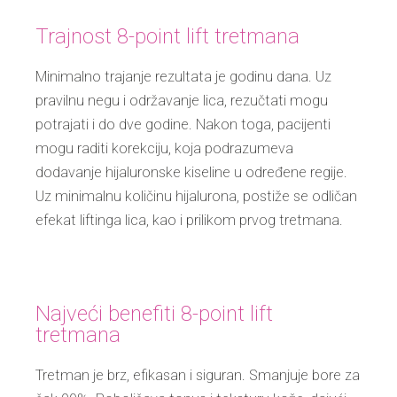
Trajnost 8-point lift tretmana
Minimalno trajanje rezultata je godinu dana. Uz
pravilnu negu i održavanje lica, rezučtati mogu
potrajati i do dve godine. Nakon toga, pacijenti
mogu raditi korekciju, koja podrazumeva
dodavanje hijaluronske kiseline u određene regije.
Uz minimalnu količinu hijalurona, postiže se odličan
efekat liftinga lica, kao i prilikom prvog tretmana.
Najveći benefiti 8-point lift
tretmana
Tretman je brz, efikasan i siguran. Smanjuje bore za