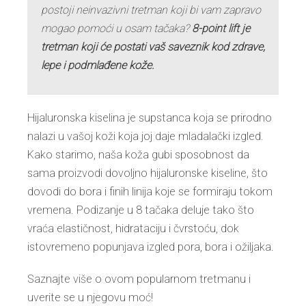
postoji neinvazivni tretman koji bi vam zapravo
mogao pomoći u osam tačaka?
8-point lift je
tretman koji će postati vaš saveznik kod zdrave,
lepe i podmlađene kože.
Hijaluronska kiselina je supstanca koja se prirodno
nalazi u vašoj koži koja joj daje mladalački izgled.
Kako starimo, naša koža gubi sposobnost da
sama proizvodi dovoljno hijaluronske kiseline, što
dovodi do bora i finih linija koje se formiraju tokom
vremena. Podizanje u 8 tačaka deluje tako što
vraća elastičnost, hidrataciju i čvrstoću, dok
istovremeno popunjava izgled pora, bora i ožiljaka.
Saznajte više o ovom popularnom tretmanu i
uverite se u njegovu moć!