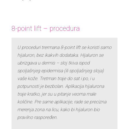
8-point lift – procedura
U proceduri trermana 8-point lift se koristi samo
hijaluron, bez ikakvih dodataka. Hijaluron se
ubrizgava u dermis – sloj tkiva ispod
spoljašnjeg epidermisa (ili spoljašnjeg sloja)
vaše kože. Tretman traje do sat i po, i u
potpunosti je bezbolan. Aplikacija hijalurona
traje kratko, jer su u pitanje veoma male
količine. Pre same aplikacije, rade se precizna
merenja zona na licu, kako bi hijaluron bio
pravilno raspoređen.