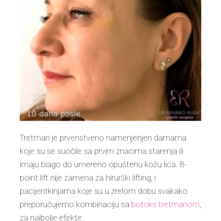
Tretman je prvenstveno namenjenjen damama
koje su se suočile sa prvim znacima starenja ili
imaju blago do umereno opuštenu kožu lica. 8-
point lift nije zamena za hirurški lifting, i
pacijentkinjama koje su u zrelom dobu svakako
preporučujemo kombinaciju sa
botoks tretmanom
,
za najbolje efekte.