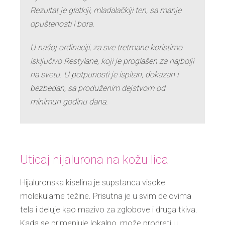
Rezultat je glatkiji, mladalačkiji ten, sa manje
opuštenosti i bora.
U našoj ordinaciji, za sve tretmane koristimo
isključivo Restylane, koji je proglašen za najbolji
na svetu. U potpunosti je ispitan, dokazan i
bezbedan, sa produženim dejstvom od
minimun godinu dana.
Uticaj hijalurona na kožu lica
Hijaluronska kiselina je supstanca visoke
molekularne težine. Prisutna je u svim delovima
tela i deluje kao mazivo za zglobove i druga tkiva.
Kada se primenjuje lokalno, može prodreti u