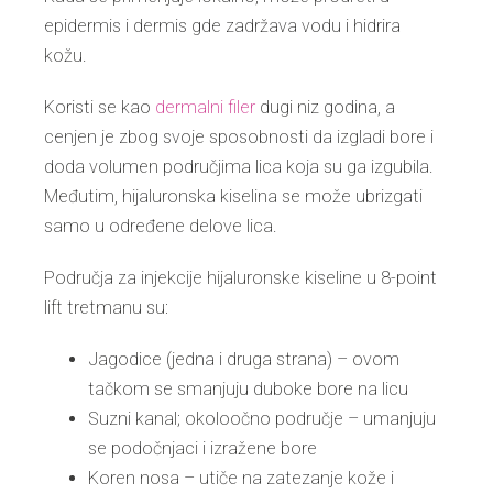
epidermis i dermis gde zadržava vodu i hidrira
kožu.
Koristi se kao
dermalni filer
dugi niz godina, a
cenjen je zbog svoje sposobnosti da izgladi bore i
doda volumen područjima lica koja su ga izgubila.
Međutim, hijaluronska kiselina se može ubrizgati
samo u određene delove lica.
Područja za injekcije hijaluronske kiseline u 8-point
lift tretmanu su:
Jagodice (jedna i druga strana) – ovom
tačkom se smanjuju duboke bore na licu
Suzni kanal; okoloočno područje – umanjuju
se podočnjaci i izražene bore
Koren nosa – utiče na zatezanje kože i