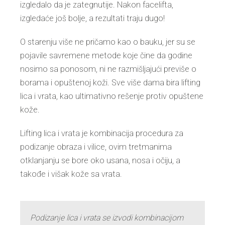
izgledalo da je zategnutije. Nakon facelifta,
izgledaće još bolje, a rezultati traju dugo!
O starenju više ne pričamo kao o bauku, jer su se
pojavile savremene metode koje čine da godine
nosimo sa ponosom, ni ne razmišljajući previše o
borama i opuštenoj koži. Sve više dama bira lifting
lica i vrata, kao ultimativno rešenje protiv opuštene
kože.
Lifting lica i vrata je kombinacija procedura za
podizanje obraza i vilice, ovim tretmanima
otklanjanju se bore oko usana, nosa i očiju, a
takođe i višak kože sa vrata.
Podizanje lica i vrata se izvodi kombinacijom