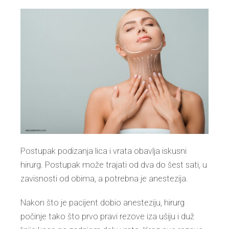
Postupak podizanja lica i vrata obavlja iskusni
hirurg. Postupak može trajati od dva do šest sati, u
zavisnosti od obima, a potrebna je anestezija.
Nakon što je pacijent dobio anesteziju, hirurg
počinje tako što prvo pravi rezove iza ušiju i duž