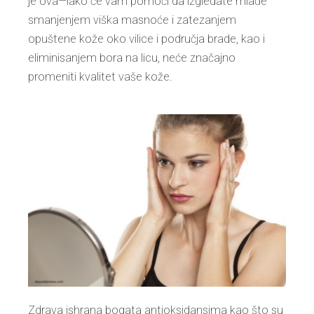
je ova—iako će vam pomoći da izgledate mlađe
smanjenjem viška masnoće i zatezanjem
opuštene kože oko vilice i područja brade, kao i
eliminisanjem bora na licu, neće značajno
promeniti kvalitet vaše kože.
Zdrava ishrana bogata antioksidansima kao što su