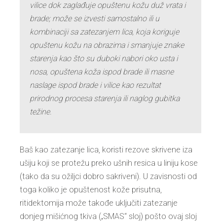
vilice dok zaglađuje opuštenu kožu duž vrata i
brade; može se izvesti samostalno ili u
kombinaciji sa zatezanjem lica, koja koriguje
opuštenu kožu na obrazima i smanjuje znake
starenja kao što su duboki nabori oko usta i
nosa, opuštena koža ispod brade ili masne
naslage ispod brade i vilice kao rezultat
prirodnog procesa starenja ili naglog gubitka
težine.
Baš kao zatezanje lica, koristi rezove skrivene iza
ušiju koji se protežu preko ušnih resica u liniju kose
(tako da su ožiljci dobro sakriveni). U zavisnosti od
toga koliko je opuštenost kože prisutna,
ritidektomija može takođe uključiti zatezanje
donjeg mišićnog tkiva („SMAS“ sloj) pošto ovaj sloj