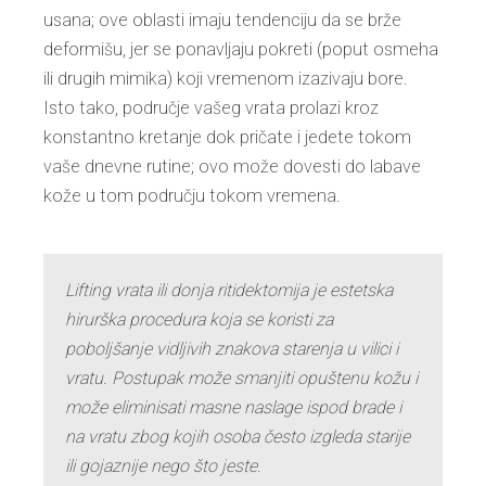
usana; ove oblasti imaju tendenciju da se brže
deformišu, jer se ponavljaju pokreti (poput osmeha
ili drugih mimika) koji vremenom izazivaju bore.
Isto tako, područje vašeg vrata prolazi kroz
konstantno kretanje dok pričate i jedete tokom
vaše dnevne rutine; ovo može dovesti do labave
kože u tom području tokom vremena.
Lifting vrata ili donja ritidektomija je estetska
hirurška procedura koja se koristi za
poboljšanje vidljivih znakova starenja u vilici i
vratu. Postupak može smanjiti opuštenu kožu i
može eliminisati masne naslage ispod brade i
na vratu zbog kojih osoba često izgleda starije
ili gojaznije nego što jeste.