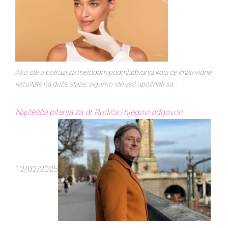
Ako ste u potrazi za metodom podmlađivanja koja će imati vidne
rezultate na duže staze, sigurno ste već upoznati sa ...
Najčešča pitanja za dr Rudića i njegovi odgovori
12/02/2025