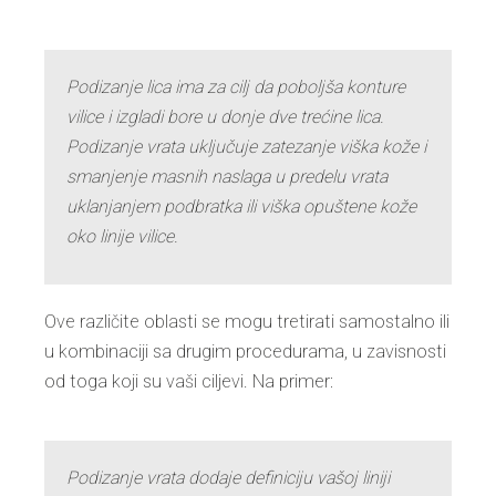
Podizanje lica ima za cilj da poboljša konture
vilice i izgladi bore u donje dve trećine lica.
Podizanje vrata uključuje zatezanje viška kože i
smanjenje masnih naslaga u predelu vrata
uklanjanjem podbratka ili viška opuštene kože
oko linije vilice.
Ove različite oblasti se mogu tretirati samostalno ili
u kombinaciji sa drugim procedurama, u zavisnosti
od toga koji su vaši ciljevi. Na primer:
Podizanje vrata dodaje definiciju vašoj liniji