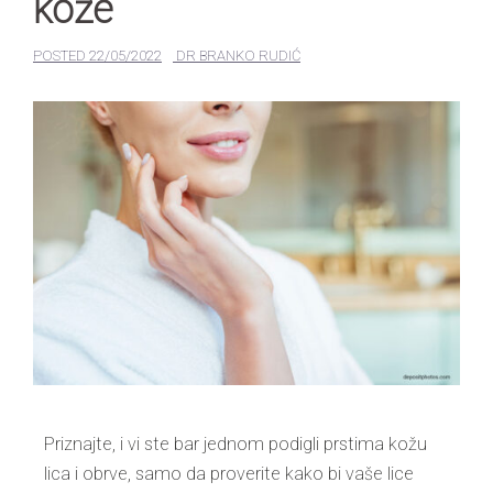
kože
POSTED
22/05/2022
DR BRANKO RUDIĆ
Priznajte, i vi ste bar jednom podigli prstima kožu
lica i obrve, samo da proverite kako bi vaše lice