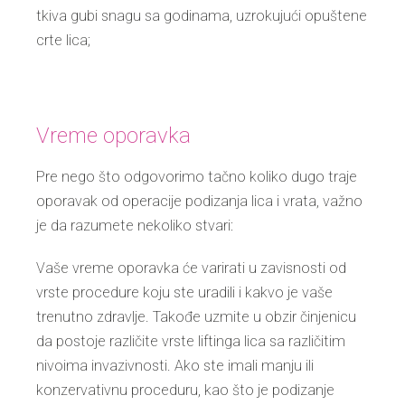
tkiva gubi snagu sa godinama, uzrokujući opuštene
crte lica;
Vreme oporavka
Pre nego što odgovorimo tačno koliko dugo traje
oporavak od operacije podizanja lica i vrata, važno
je da razumete nekoliko stvari:
Vaše vreme oporavka će varirati u zavisnosti od
vrste procedure koju ste uradili i kakvo je vaše
trenutno zdravlje. Takođe uzmite u obzir činjenicu
da postoje različite vrste liftinga lica sa različitim
nivoima invazivnosti. Ako ste imali manju ili
konzervativnu proceduru, kao što je podizanje