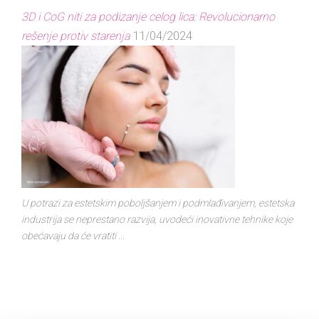
3D i CoG niti za podizanje celog lica: Revolucionarno
rešenje protiv starenja
11/04/2024
U potrazi za estetskim poboljšanjem i podmlađivanjem, estetska
industrija se neprestano razvija, uvodeći inovativne tehnike koje
obećavaju da će vratiti ...