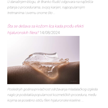
U današnjem blogu, dr Branko Rudić odgovara na najčešća
pitanja o procedurama, svojoj karijeri, najpopularnijim
tretmanima i svemu onome što ...
Šta se dešava sa kožom lica kada prođu efekti
hijaluronskih filera?
14/08/2024
Poslednjih godina privlačnost održavanja mladalačkog izgleda
naglo je podstakla popularnost kozmetičkih procedura, među
kojima se posebno ističu fileri hijaluronske kiseline. ...