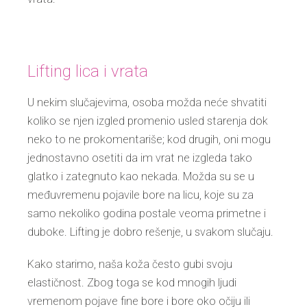
Lifting lica i vrata
U nekim slučajevima, osoba možda neće shvatiti
koliko se njen izgled promenio usled starenja dok
neko to ne prokomentariše; kod drugih, oni mogu
jednostavno osetiti da im vrat ne izgleda tako
glatko i zategnuto kao nekada. Možda su se u
međuvremenu pojavile bore na licu, koje su za
samo nekoliko godina postale veoma primetne i
duboke. Lifting je dobro rešenje, u svakom slučaju.
Kako starimo, naša koža često gubi svoju
elastičnost. Zbog toga se kod mnogih ljudi
vremenom pojave fine bore i bore oko očiju ili