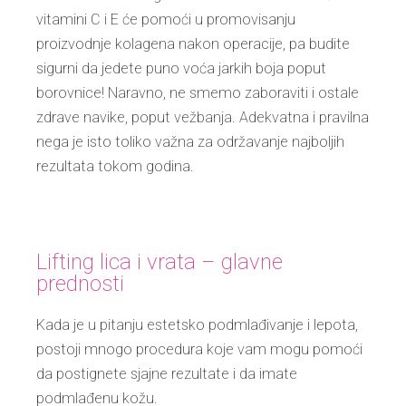
vitamini C i E će pomoći u promovisanju
proizvodnje kolagena nakon operacije, pa budite
sigurni da jedete puno voća jarkih boja poput
borovnice! Naravno, ne smemo zaboraviti i ostale
zdrave navike, poput vežbanja. Adekvatna i pravilna
nega je isto toliko važna za održavanje najboljih
rezultata tokom godina.
Lifting lica i vrata – glavne
prednosti
Kada je u pitanju estetsko podmlađivanje i lepota,
postoji mnogo procedura koje vam mogu pomoći
da postignete sjajne rezultate i da imate
podmlađenu kožu.