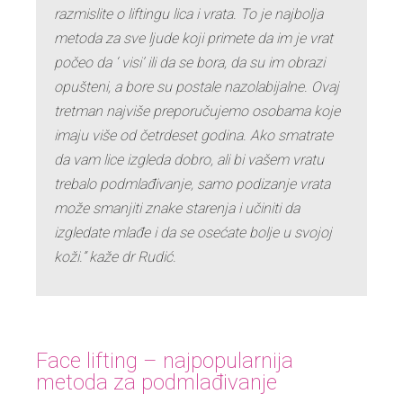
razmislite o liftingu lica i vrata. To je najbolja
metoda za sve ljude koji primete da im je vrat
počeo da ‘ visi’ ili da se bora, da su im obrazi
opušteni, a bore su postale nazolabijalne. Ovaj
tretman najviše preporučujemo osobama koje
imaju više od četrdeset godina. Ako smatrate
da vam lice izgleda dobro, ali bi vašem vratu
trebalo podmlađivanje, samo podizanje vrata
može smanjiti znake starenja i učiniti da
izgledate mlađe i da se osećate bolje u svojoj
koži.” kaže dr Rudić.
Face lifting – najpopularnija
metoda za podmlađivanje