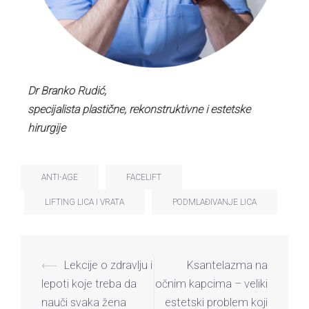
Dr Branko Rudić,
specijalista plastične, rekonstruktivne i estetske
hirurgije
ANTI-AGE
FACELIFT
LIFTING LICA I VRATA
PODMLAĐIVANJE LICA
⟵
Lekcije o zdravlju i
Ksantelazma na
lepoti koje treba da
očnim kapcima – veliki
nauči svaka žena
estetski problem koji