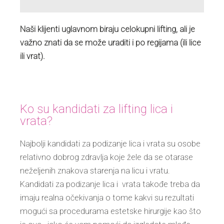
Naši klijenti uglavnom biraju celokupni lifting, ali je
važno znati da se može uraditi i po regijama (ili lice
ili vrat).
Ko su kandidati za lifting lica i
vrata?
Najbolji kandidati za podizanje lica i vrata su osobe
relativno dobrog zdravlja koje žele da se otarase
neželjenih znakova starenja na licu i vratu.
Kandidati za podizanje lica i vrata takođe treba da
imaju realna očekivanja o tome kakvi su rezultati
mogući sa procedurama estetske hirurgije kao što