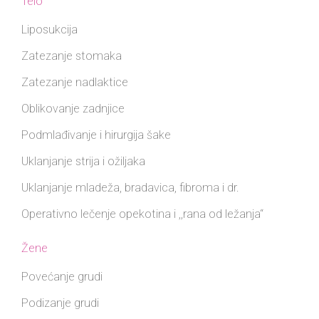
Telo
Liposukcija
Zatezanje stomaka
Zatezanje nadlaktice
Oblikovanje zadnjice
Podmlađivanje i hirurgija šake
Uklanjanje strija i ožiljaka
Uklanjanje mladeža, bradavica, fibroma i dr.
Operativno lečenje opekotina i ,,rana od ležanja“
Žene
Povećanje grudi
Podizanje grudi