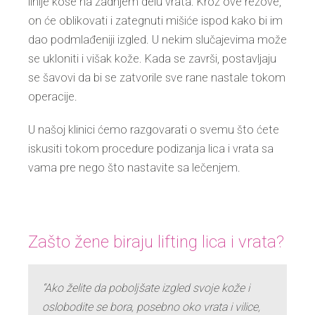
linije kose na zadnjem delu vrata. Kroz ove rezove,
on će oblikovati i zategnuti mišiće ispod kako bi im
dao podmlađeniji izgled. U nekim slučajevima može
se ukloniti i višak kože. Kada se završi, postavljaju
se šavovi da bi se zatvorile sve rane nastale tokom
operacije.
U našoj klinici ćemo razgovarati o svemu što ćete
iskusiti tokom procedure podizanja lica i vrata sa
vama pre nego što nastavite sa lečenjem.
Zašto žene biraju lifting lica i vrata?
“Ako želite da poboljšate izgled svoje kože i
oslobodite se bora, posebno oko vrata i vilice,