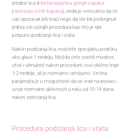
sredine lica ili
blefaroplastika gornjih kapaka
(
operacija očnih kapaka
), onda je verovatno da će
vaš oporavak biti kraći nego da ste bili podvrgnuti
jednoj od važnijih procedura kao što je npr.
potpuno podizanje lica i vrata.
Nakon podizanja lica, nosićete specijalnu podršku
oko glave 1 nedelju. Možda ćete osetiti modrice,
otok i utrnulost nakon procedure; ovo obično traje
1-2 nedelje, ali je normalno i prolazno. Većina
pacijenata je u mogućnosti da se vrati na posao i
svoje normalne aktivnosti u roku od 10-14 dana
nakon zatezanja lica.
Procedura podizanja lica i vrata