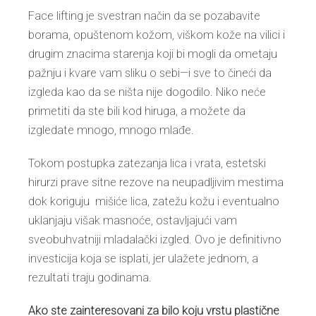
Face lifting je svestran način da se pozabavite
borama, opuštenom kožom, viškom kože na vilici i
drugim znacima starenja koji bi mogli da ometaju
pažnju i kvare vam sliku o sebi—i sve to čineći da
izgleda kao da se ništa nije dogodilo. Niko neće
primetiti da ste bili kod hiruga, a možete da
izgledate mnogo, mnogo mlađe.
Tokom postupka zatezanja lica i vrata, estetski
hirurzi prave sitne rezove na neupadljivim mestima
dok koriguju mišiće lica, zatežu kožu i eventualno
uklanjaju višak masnoće, ostavljajući vam
sveobuhvatniji mladalački izgled. Ovo je definitivno
investicija koja se isplati, jer ulažete jednom, a
rezultati traju godinama.
Ako ste zainteresovani za bilo koju vrstu plastične