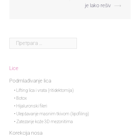
je lako rešiv
⟶
Lice
Podmlađivanje lica
• Lifting lica i vrata (ritidektomija)
• Botox
• Hijaluronski fileri
• Ulepšavanje masnim tkivom (lipofiling)
• Zatezanje kože 3D mezonitima
Korekcija nosa