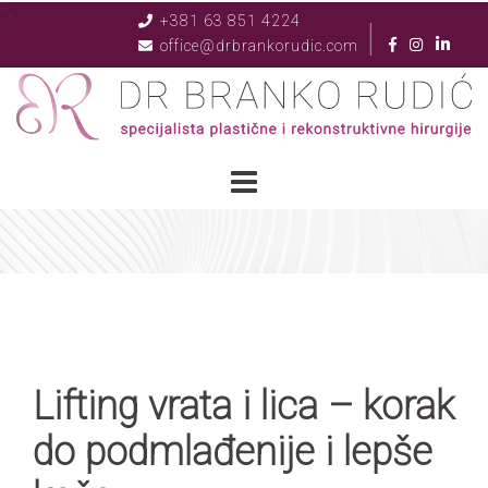
">
+381 63 851 4224
|
office@drbrankorudic.com
Lifting vrata i lica – korak
do podmlađenije i lepše