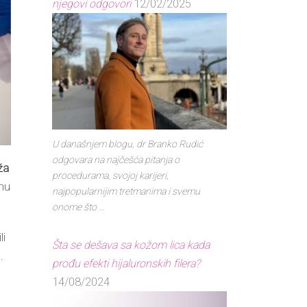
njegovi odgovori
12/02/2025
U današnjem blogu, dr Branko Rudić
odgovara na najčešća pitanja o
ža
procedurama, svojoj karijeri,
nu
najpopularnijim tretmanima i svemu
onome što ...
li
Šta se dešava sa kožom lica kada
.
prođu efekti hijaluronskih filera?
14/08/2024