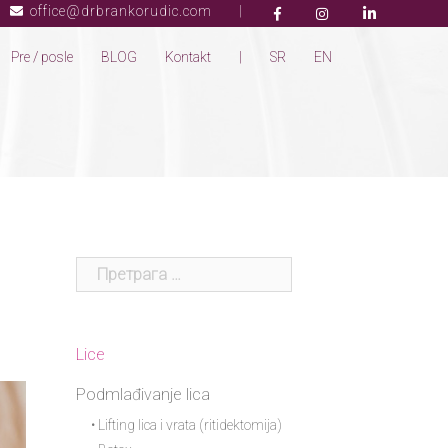
office@drbrankorudic.com
|
Pre / posle
BLOG
Kontakt
|
SR
EN
Lice
Podmlađivanje lica
• Lifting lica i vrata (ritidektomija)