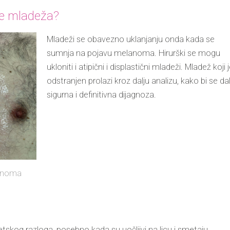
je mladeža?
Mladeži se
obavezno
uklanjanju onda kada se
sumnja na pojavu melanoma. Hirurški se mogu
ukloniti i atipični i displastični mladeži. Mladež koji 
odstranjen prolazi kroz dalju analizu, kako bi se da
sigurna i definitivna dijagnoza.
anoma
tskog razloga, posebno kada su uočljivi na licu i smetaju