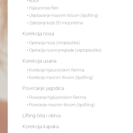
• Botox
• Hijaluronski fileri
• Ulepšavanje masnim tkivom (lipofiling)
• Zatezanje kože 3D mezonitima
Korekcija nosa
• Operacija nosa (rinoplastika)
• Operacija nosne pregrade (septoplastika)
Korekcija usana
• Korekcija hijaluronskim filerima
• Korekcija masnim tkivom (lipofiling)
Povećanje jagodica
• Povećanje hijaluronskim filerima
• Povećanje masnim tkivom (lipofiling)
Lifting čela i obrva
Korekcija kapaka