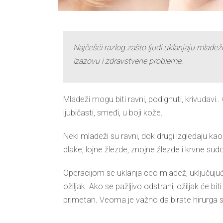
Najčešći razlog zašto ljudi uklanjaju mladeže
izazovu i zdravstvene probleme.
Mladeži mogu biti ravni, podignuti, krivudavi.
ljubičasti,
smeđi, u boji kože.
Neki mladeži su ravni, dok drugi izgledaju k
dlake
, lojne žlezde, znojne žlezde i krvne sud
Operacijom se uklanja ceo mladež, uključujući s
ožiljak. Ako se pažljivo odstrani, ožiljak će b
primetan. Veoma je važno da birate hirurga 