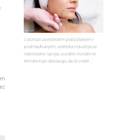
e
U potrazi za estetskim poboljšanjem i
podmlađivanjem, estetska industrija se
neprestano razvija, uvodeći inovativne
tehnike koje obećavaju da će vratiti ...
lem
već