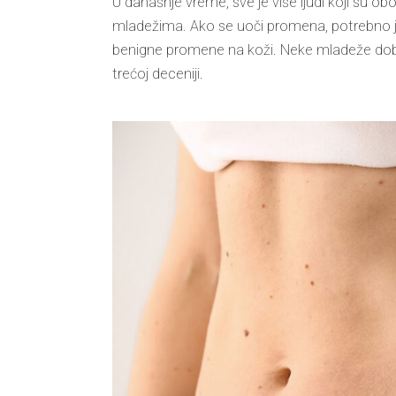
U današnje vreme, sve je više ljudi koji su o
mladežima. Ako se uoči promena, potrebno je o
benigne promene na koži. Neke mladeže dobi
trećoj deceniji
.