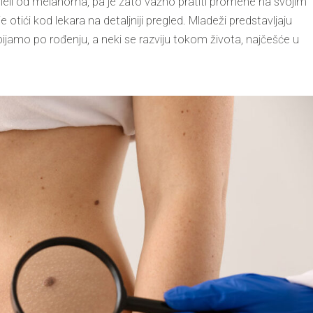
boleli od melanoma, pa je zato važno pratiti promene na svojim
tići kod lekara na detaljniji pregled. Mladeži predstavljaju
jamo po rođenju, a neki se razviju tokom života
, najčešće u