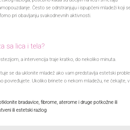
samopouzdanje. Često se odrstranjuju i ispupčeni mladeži koji s
orno pri obavljanju svakodnevnih aktivnosti.
 sa lica i tela?
tezijom, a intervencija traje kratko, do nekoliko minuta.
vetuje se da uklonite mladež ako vam predstavlja estetski prob
no povređujete. Ukoliko brinete o nekom mladežu, ne čekajte, 
tklonite bradavice, fibrome, aterome i druge potkožne ili
tveni ili estetski razlog
.