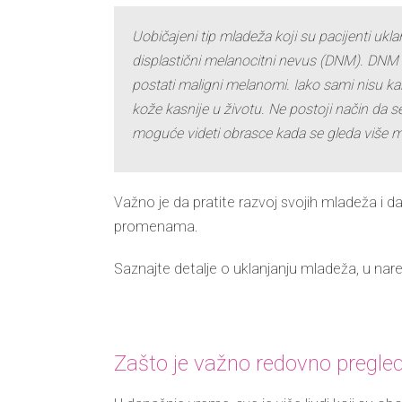
Uobičajeni tip mladeža koji su
pacijenti
uklan
displastični melanocitni nevus
(DNM). DNM su
postati maligni melanomi. Iako sami nisu kan
kože kasnije u životu. Ne postoji način da se 
moguće videti obrasce kada se gleda više 
Važno je da pratite razvoj svojih mladeža i d
promenama.
Saznajte detalje o uklanjanju mladeža, u na
Zašto je važno redovno pregle