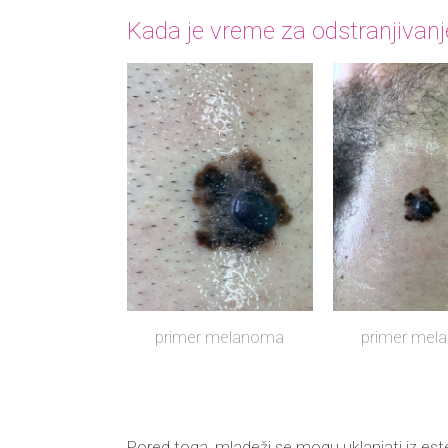
Kada je vreme za odstranjivan
primer melanoma
primer mel
Pored toga, mladeži se mogu uklanjati iz este