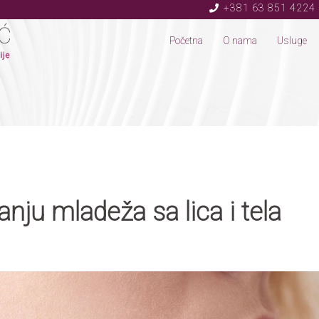
+381 63 851 4224
Početna
O nama
Usluge
anju mladeža sa lica i tela