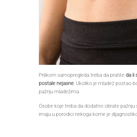
Prilikom samopregleda treba da pratite
da li
postale nejasne
.
Ukoliko je mladež postao bol
pažnju mladežima.
Osobe koje treba da dodatno obrate pažnju 
imaju u porodici nekoga kome je dijagnost