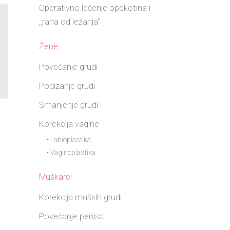
Operativno lečenje opekotina i
,,rana od ležanja“
Žene
Povećanje grudi
Podizanje grudi
Smanjenje grudi
Korekcija vagine
• Labioplastika
• Vaginoplastika
Muškarci
Korekcija muških grudi
Povećanje penisa