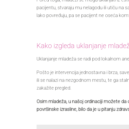
pacijentu, stvaraju mu nelagodu ili utiču na 
lako povređuju, pa se pacijent ne oseća komf
Kako izgleda uklanjanje mladeža
Uklanjanje mladeža se radi pod lokalnom anes
Pošto je intervencija jednostavna i brza, sa
ili se nalazi na nezgodnom mestu, te ga stal
zakažite pregled.
Osim mladeža, u našoj ordinaciji možete da o
površinske izrasline, bilo da je u pitanju zdravs