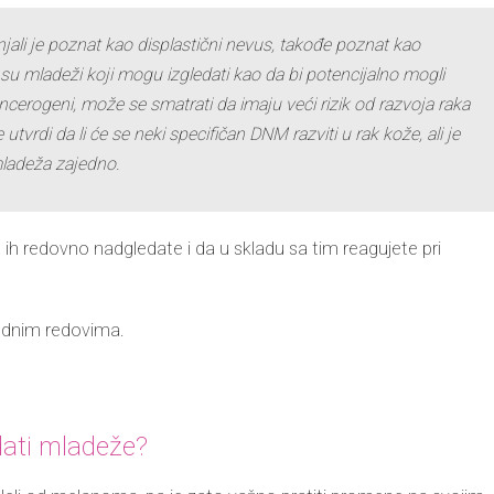
jali
j
e poznat kao displastični nevus
, takođe poznat kao
 mladeži koji mogu izgledati kao da bi potencijalno mogl
i
cerogeni, može se smatrati da imaju veći rizik od razvoja raka
utvrdi da li će se neki specifičan DNM razviti u rak kože, ali je
mladeža zajedno.
a ih redovno nadgledate i da u skladu sa tim reagujete pri
rednim redovima.
dati mladeže?