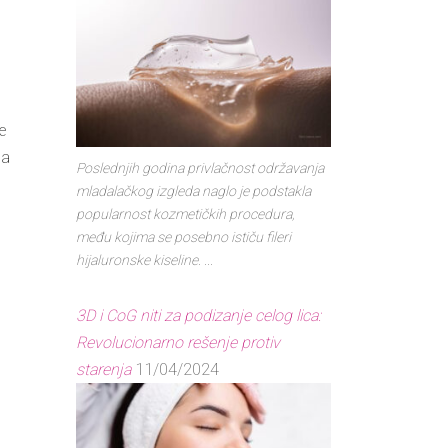
je
la
Poslednjih godina privlačnost održavanja
mladalačkog izgleda naglo je podstakla
popularnost kozmetičkih procedura,
među kojima se posebno ističu fileri
hijaluronske kiseline. ...
3D i CoG niti za podizanje celog lica:
Revolucionarno rešenje protiv
starenja
11/04/2024