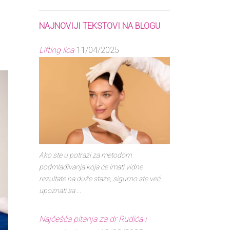
NAJNOVIJI TEKSTOVI NA BLOGU
Lifting lica
11/04/2025
Ako ste u potrazi za metodom
podmlađivanja koja će imati vidne
rezultate na duže staze, sigurno ste već
upoznati sa ...
Najčešča pitanja za dr Rudića i