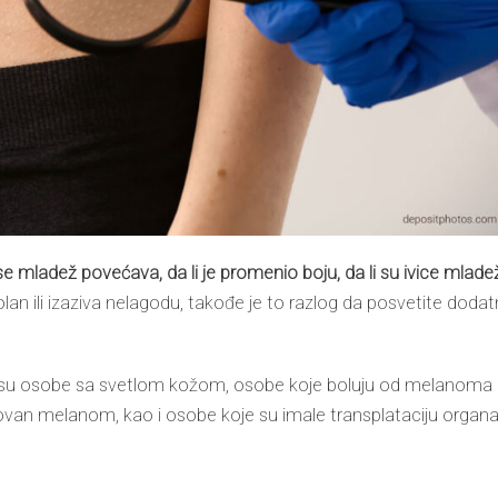
 se mladež povećava, da li je promenio boju, da li su ivice mlade
an ili izaziva nelagodu, takođe je to
razlog da posvetite dodat
su osobe sa svetlom kožom, osobe koje boluju od melanoma i
ikovan melanom,
kao i
osobe koje su imale transplataciju organa