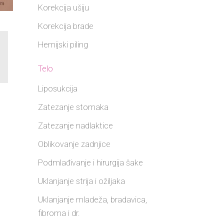
Korekcija ušiju
Korekcija brade
Hemijski piling
Telo
Liposukcija
Zatezanje stomaka
Zatezanje nadlaktice
Oblikovanje zadnjice
Podmlađivanje i hirurgija šake
Uklanjanje strija i ožiljaka
Uklanjanje mladeža, bradavica,
fibroma i dr.