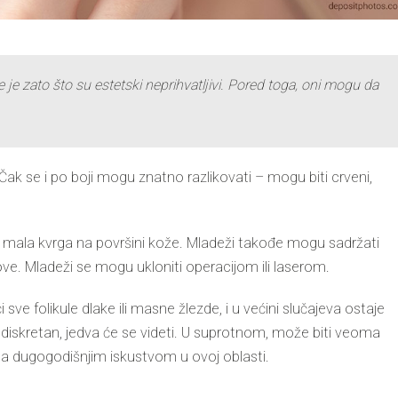
 je zato što su estetski neprihvatljivi.
Pored toga, oni mogu da
. Čak se i po boji mogu znatno razlikovati – mogu biti crveni,
ao mala kvrga na površini kože. Mladeži takođe mogu sadržati
ove.
Mladeži se mogu ukloniti operacijom ili laserom
.
ve folikule dlake ili
masne žlezde, i u većini slučajeva ostaje
iti diskretan, jedva će se videti. U suprotnom, može biti veoma
sa dugogodišnjim iskustvom u ovoj oblasti.